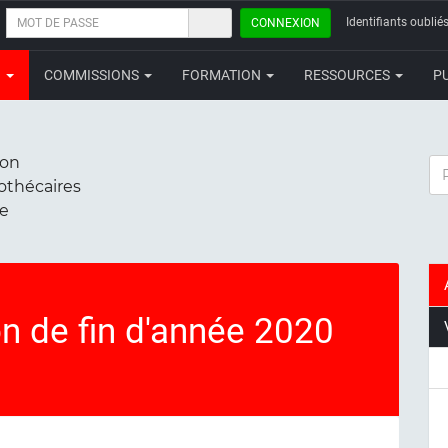
MOT
Identifiants oubliés
CONNEXION
DE
PASSE
N
COMMISSIONS
FORMATION
RESSOURCES
P
ion
RE
iothécaires
ce
on de fin d'année 2020