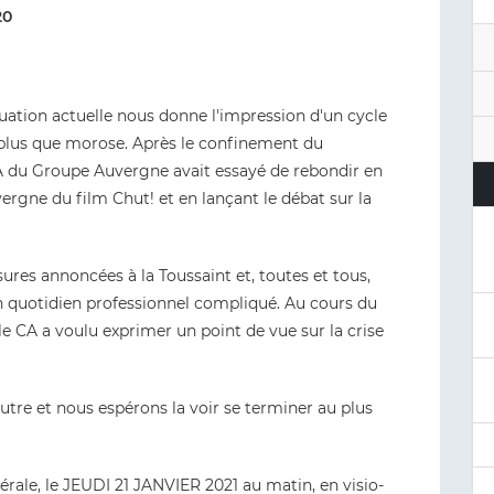
20
ituation actuelle nous donne l'impression d'un cycle
 plus que morose. Après le confinement du
CA du Groupe Auvergne avait essayé de rebondir en
rgne du film Chut! et en lançant le débat sur la
sures annoncées à la Toussaint et, toutes et tous,
n quotidien professionnel compliqué. Au cours du
le CA a voulu exprimer un point de vue sur la crise
tre et nous espérons la voir se terminer au plus
ale, le JEUDI 21 JANVIER 2021 au matin, en visio-