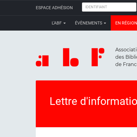
IDENTIFIANT
ESPACE ADHÉSION
L'ABF
ÉVÈNEMENTS
EN RÉGIO
Associat
des Bibl
de Fran
Lettre d'informati