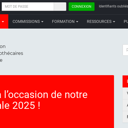
MOT
Identifiants oubliés
CONNEXION
DE
PASSE
N
COMMISSIONS
FORMATION
RESSOURCES
P
ion
RE
iothécaires
ce
 l’occasion de notre
le 2025 !