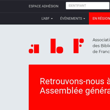
IDENTIFIANT
ESPACE ADHÉSION
L'ABF
ÉVÈNEMENTS
EN RÉGIO
Associat
des Bibl
de Fran
Retrouvons-nous à
Assemblée généra