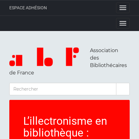
ESPACE ADHÉSION
Toggle
navigati
Toggle
navigati
Association
des
Bibliothécaires
de France
RECHERCHER
L’illectronisme en
bibliothèque :