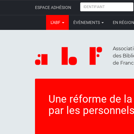
IDENTIFIANT
ESPACE ADHÉSION
L'ABF
ÉVÈNEMENTS
EN RÉGIO
Associat
des Bibl
de Fran
Une réforme de la
par les personnel