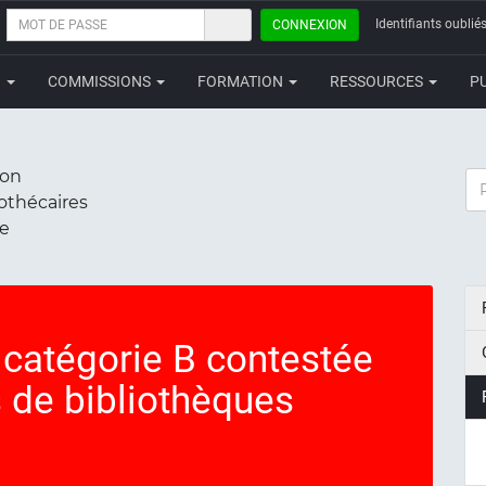
MOT
Identifiants oubliés
CONNEXION
DE
PASSE
N
COMMISSIONS
FORMATION
RESSOURCES
P
ion
RE
iothécaires
ce
 catégorie B contestée
s de bibliothèques