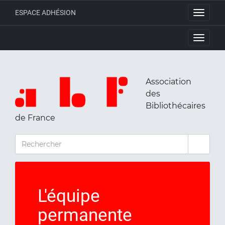
ESPACE ADHÉSION
Toggle
navigati
Toggle
navigati
Association
des
Bibliothécaires
de France
RECHERCHER
L'équipe
permanente