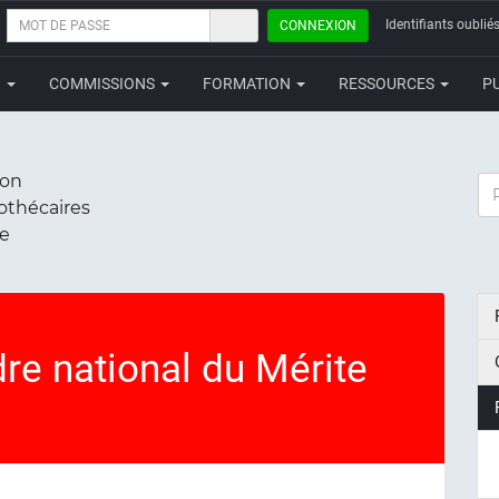
MOT
Identifiants oubliés
CONNEXION
DE
PASSE
N
COMMISSIONS
FORMATION
RESSOURCES
P
ion
RE
iothécaires
ce
e national du Mérite