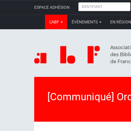
IDENTIFIANT
ESPACE ADHÉSION
L'ABF
ÉVÈNEMENTS
EN RÉGIO
Associat
des Bibl
de Fran
[Communiqué] Ordr