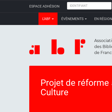
IDENTIFIANT
ESPACE ADHÉSION
L'ABF
ÉVÈNEMENTS
EN RÉGIO
Associat
des Bibl
de Fran
Projet de réforme 
Culture