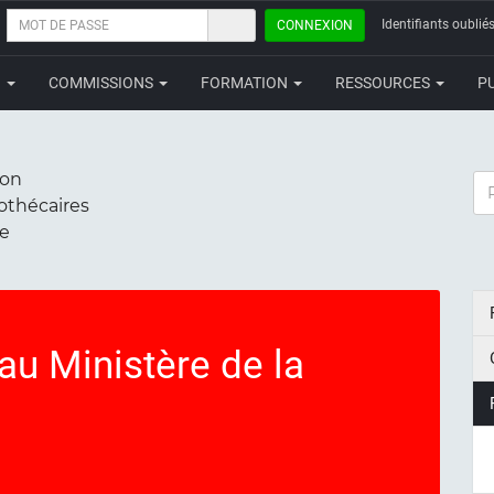
MOT
Identifiants oubliés
CONNEXION
DE
PASSE
N
COMMISSIONS
FORMATION
RESSOURCES
P
ion
RE
iothécaires
ce
au Ministère de la