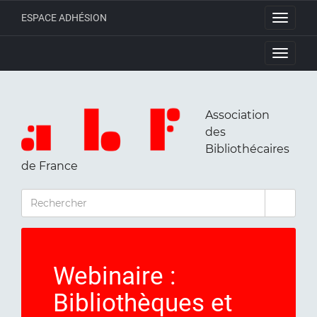
ESPACE ADHÉSION
Toggle
navigati
Toggle
navigati
Association
des
Bibliothécaires
de France
RECHERCHER
Webinaire :
Bibliothèques et