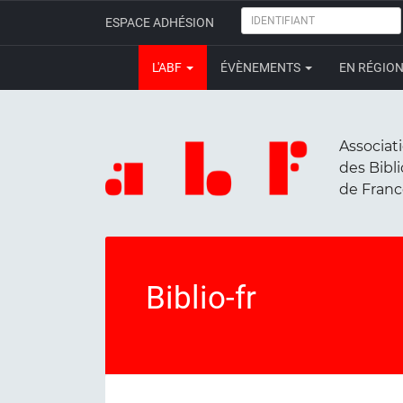
IDENTIFIANT
ESPACE ADHÉSION
L'ABF
ÉVÈNEMENTS
EN RÉGIO
Associat
des Bibl
de Fran
Biblio-fr