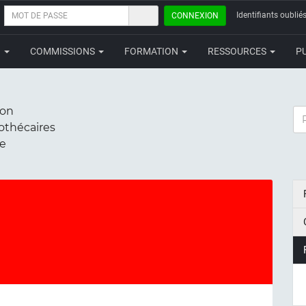
MOT
Identifiants oubliés
CONNEXION
DE
PASSE
N
COMMISSIONS
FORMATION
RESSOURCES
P
ion
RE
iothécaires
ce