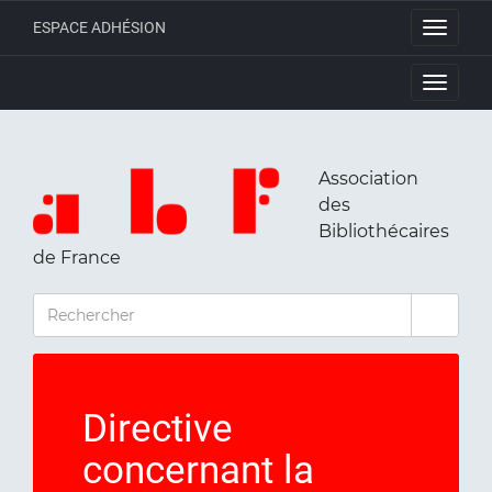
ESPACE ADHÉSION
Toggle
navigati
Toggle
navigati
Association
des
Bibliothécaires
de France
RECHERCHER
Directive
concernant la