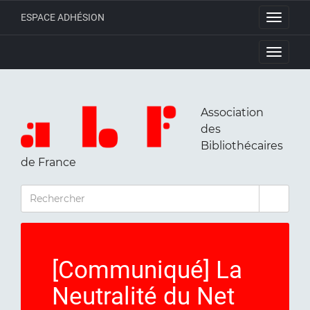
ESPACE ADHÉSION
Toggle
navigati
Toggle
navigati
Association
des
Bibliothécaires
de France
RECHERCHER
[Communiqué] La
Neutralité du Net