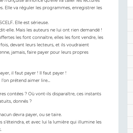
ue française
annonce qu’elle va taxer les lectures
es. Elle va réguler les programmes, enregistrer les
 SCELF. Elle est sérieuse.
 dit-elle. Mais les auteurs ne lui ont rien demandé !
offertes les font connaître, elles les font vendre, les
rfois, devant leurs lecteurs, et ils voudraient
enne, jamais, faire payer pour leurs propres
ayer, il faut payer ! Il faut payer !
 l’on prétend aimer lire…
res contées ? Où vont-ils disparaître, ces instants
tuits, donnés ?
hacun devra payer, ou se taire.
s’éteindra, et avec lui la lumière qui illumine les
.