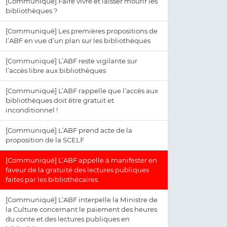
[Communiqué] Faire vivre et laisser mourir les
bibliothèques ?
[Communiqué] Les premières propositions de
l’ABF en vue d’un plan sur les bibliothèques
[Communiqué] L’ABF reste vigilante sur
l’accès libre aux bibliothèques
[Communiqué] L’ABF rappelle que l’accès aux
bibliothèques doit être gratuit et
inconditionnel !
[Communiqué] L’ABF prend acte de la
proposition de la SCELF
[Communiqué] L’ABF appelle à manifester en
faveur de la gratuité des lectures publiques
faites par les bibliothécaires
[Communiqué] L’ABF interpelle la Ministre de
la Culture concernant le paiement des heures
du conte et des lectures publiques en