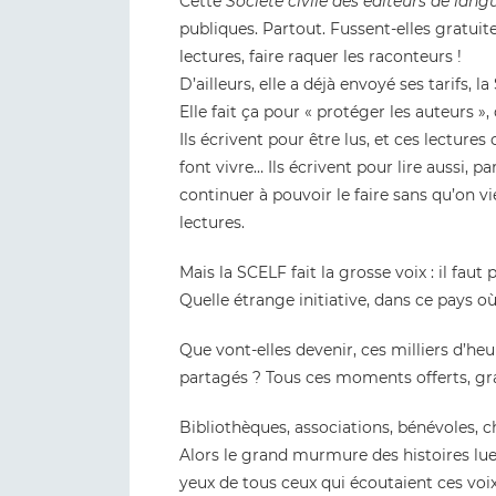
Cette
Société civile des éditeurs de lang
publiques. Partout. Fussent-elles gratuit
lectures, faire raquer les raconteurs !
D’ailleurs, elle a déjà envoyé ses tarifs, la
Elle fait ça pour « protéger les auteurs »,
Ils écrivent pour être lus, et ces lectures 
font vivre… Ils écrivent pour lire aussi, pa
continuer à pouvoir le faire sans qu’on vi
lectures.
Mais la SCELF fait la grosse voix : il faut p
Quelle étrange initiative, dans ce pays où
Que vont-elles devenir, ces milliers d’heu
partagés ? Tous ces moments offerts, gra
Bibliothèques, associations, bénévoles, c
Alors le grand murmure des histoires lues 
yeux de tous ceux qui écoutaient ces voix