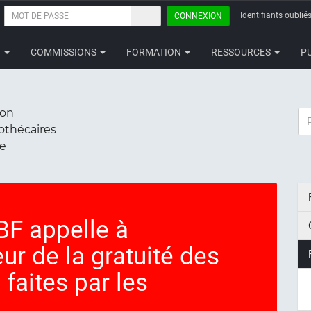
MOT
Identifiants oubliés
CONNEXION
DE
PASSE
N
COMMISSIONS
FORMATION
RESSOURCES
P
ion
RE
iothécaires
ce
F appelle à
ur de la gratuité des
 faites par les