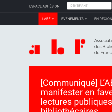
IDENTIFIANT
ESPACE ADHÉSION
L'ABF
ÉVÈNEMENTS
EN RÉGIO
Associat
des Bibl
de Fran
[Communiqué] L’AB
manifester en fave
lectures publiques
bibliothécaires