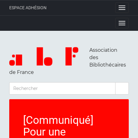
ESPACE ADHÉSION
Toggle
navigati
Toggle
navigati
Association
des
Bibliothécaires
de France
RECHERCHER
[Communiqué]
Pour une