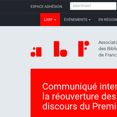
IDENTIFIANT
ESPACE ADHÉSION
L'ABF
ÉVÈNEMENTS
EN RÉGIO
Associat
des Bibl
de Fran
Communiqué intera
la réouverture des
discours du Premi