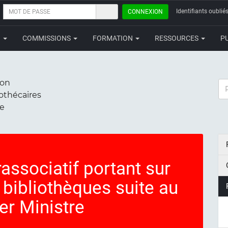
MOT
Identifiants oubliés
CONNEXION
DE
PASSE
N
COMMISSIONS
FORMATION
RESSOURCES
P
ion
RE
iothécaires
ce
ssociatif portant sur
 bibliothèques suite au
er Ministre