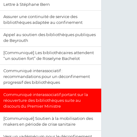
Lettre à Stéphane Bern
Assurer une continuité de service des
bibliothèques adaptée au confinement
Appel au soutien des bibliothèques publiques
de Beyrouth
[Communiqué] Les bibliothécaires attendent
“un soutien fort” de Roselyne Bachelot
Communiqué interassociatif :
recommandations pour un déconfinement
progressif des bibliothèques
Communiqué interassociatif portant sur la
réouverture des bibliothèques suite au
discours du Premier Ministre
[Communiqué] Soutien à la mobilisation des
makers en période de crise sanitaire
Vers un vadémécum pour le déconfinement