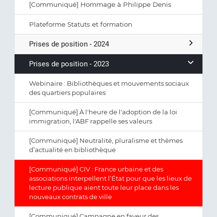
[Communiqué] Hommage à Philippe Denis
Plateforme Statuts et formation
Prises de position - 2024
Prises de position - 2023
Webinaire : Bibliothèques et mouvements sociaux
des quartiers populaires
[Communiqué] À l'heure de l'adoption de la loi
immigration, l'ABF rappelle ses valeurs
[Communiqué] Neutralité, pluralisme et thèmes
d’actualité en bibliothèque
[Communiqué] CIV : France urbaine et des
associations interpellent l’État pour que les lieux de
lecture publique aient toute leur place dans les
nouveaux contrats de ville
[Communiqué] Campagne en faveur des