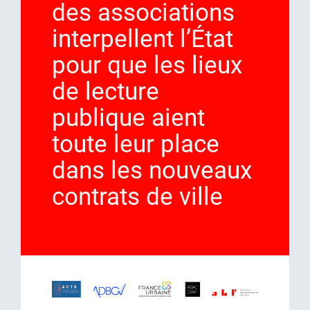
des associations
interpellent l’État
pour que les lieux
de lecture
publique aient
toute leur place
dans les nouveaux
contrats de ville