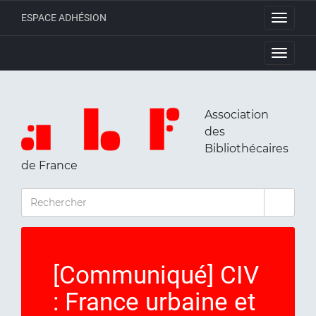
ESPACE ADHÉSION
Toggle
navigati
Toggle
navigati
Association
des
Bibliothécaires
de France
RECHERCHER
[Communiqué] CIV
: France urbaine et