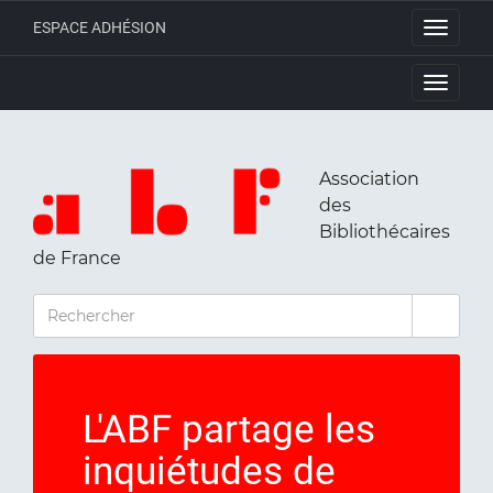
ESPACE ADHÉSION
Toggle
navigati
Toggle
navigati
Association
des
Bibliothécaires
de France
RECHERCHER
L'ABF partage les
inquiétudes de