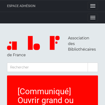
ESPACE ADHÉSION
Toggle
navigati
Toggle
navigati
Association
des
Bibliothécaires
de France
RECHERCHER
[Communiqué]
Ouvrir grand ou