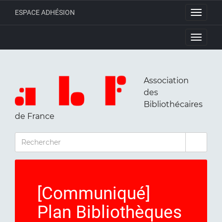
ESPACE ADHÉSION
Toggle
navigati
Toggle
navigati
Association
des
Bibliothécaires
de France
RECHERCHER
[Communiqué]
Plan Bibliothèques