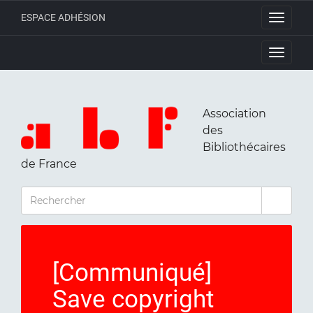
ESPACE ADHÉSION
Toggle
navigati
Toggle
navigati
Association
des
Bibliothécaires
de France
RECHERCHER
[Communiqué]
Save copyright