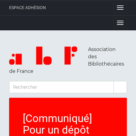
ESPACE ADHÉSION
Toggle
navigati
Toggle
navigati
Association
des
Bibliothécaires
de France
RECHERCHER
[Communiqué]
Pour un dépôt