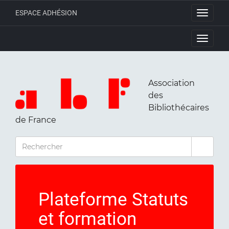
ESPACE ADHÉSION
Toggle
navigati
Toggle
navigati
Association
des
Bibliothécaires
de France
RECHERCHER
Plateforme Statuts
et formation