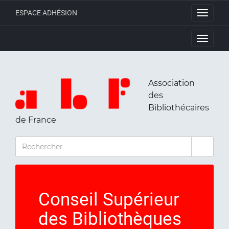
ESPACE ADHÉSION
Toggle
navigati
Toggle
navigati
Association
des
Bibliothécaires
de France
RECHERCHER
Conseil Supérieur
des Bibliothèques