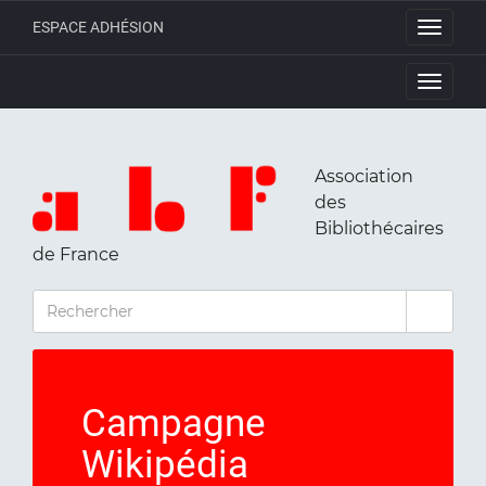
ESPACE ADHÉSION
Toggle
navigati
Toggle
navigati
Association
des
Bibliothécaires
de France
RECHERCHER
Campagne
Wikipédia