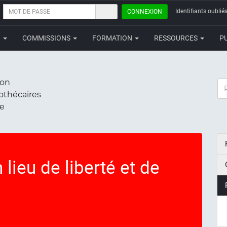
MOT
Identifiants oubliés
CONNEXION
DE
PASSE
N
COMMISSIONS
FORMATION
RESSOURCES
P
ion
RE
iothécaires
ce
 lieu de liberté et de