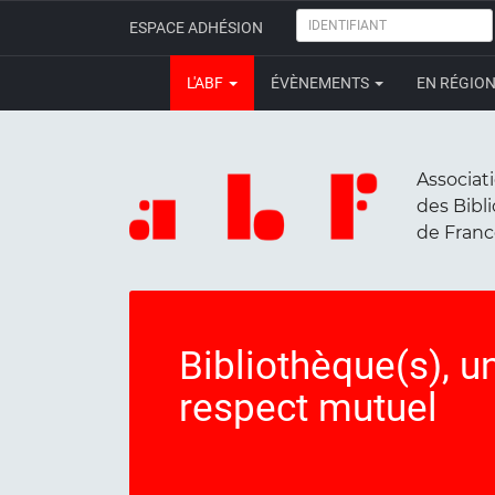
IDENTIFIANT
ESPACE ADHÉSION
L'ABF
ÉVÈNEMENTS
EN RÉGIO
Associat
des Bibl
de Fran
Bibliothèque(s), un
respect mutuel