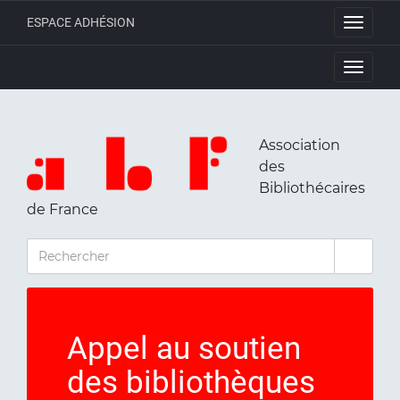
ESPACE ADHÉSION
Toggle
navigati
Toggle
navigati
Association
des
Bibliothécaires
de France
RECHERCHER
Appel au soutien
des bibliothèques