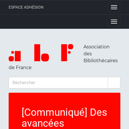
ESPACE ADHÉSION
Toggle
navigati
Toggle
navigati
Association
des
Bibliothécaires
de France
RECHERCHER
[Communiqué] Des
avancées